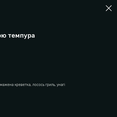
ою темпура
смажена креветка, лосось гриль, унагі