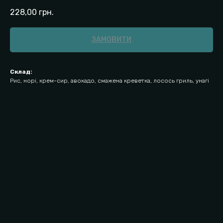
228,00
грн.
ЗАМОВИТИ
Склад:
Рис, норі, крем-сир, авокадо, смажена креветка, лосось гриль, унагі