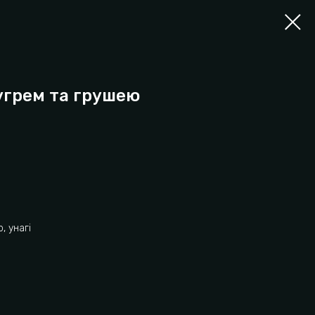
угрем та грушею
р, унагі