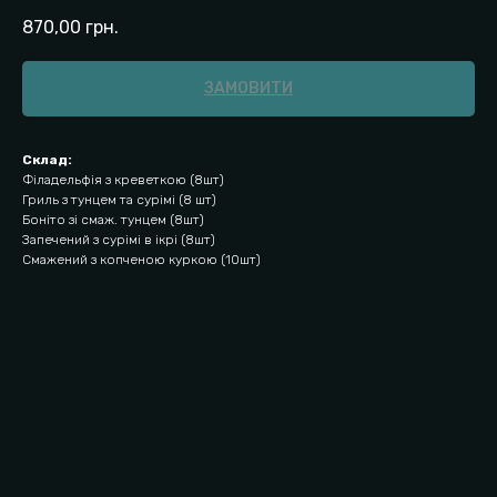
870,00
грн.
ЗАМОВИТИ
Склад:
Філадельфія з креветкою (8шт)
Гриль з тунцем та сурімі (8 шт)
Боніто зі смаж. тунцем (8шт)
Запечений з сурімі в ікрі (8шт)
Смажений з копченою куркою (10шт)