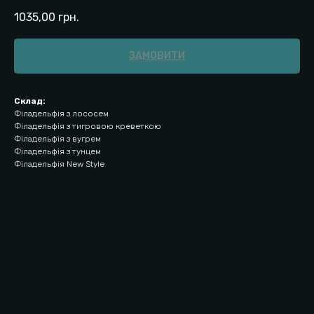
1035,00
грн.
ЗАМОВИТИ
Склад:
Філадельфія з лососем
Філадельфія з тигровою креветкою
Філадельфія з вугрем
Філадельфія з тунцем
Філадельфія New Style