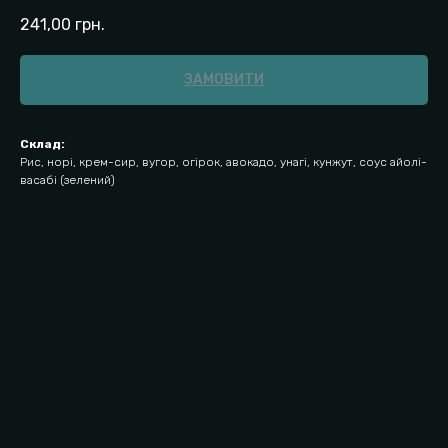
241,00
грн.
ЗАМОВИТИ
Склад:
Рис, норі, крем-сир, вугор, огірок, авокадо, унагі, кунжут, соус айолі-
васабі (зелений)