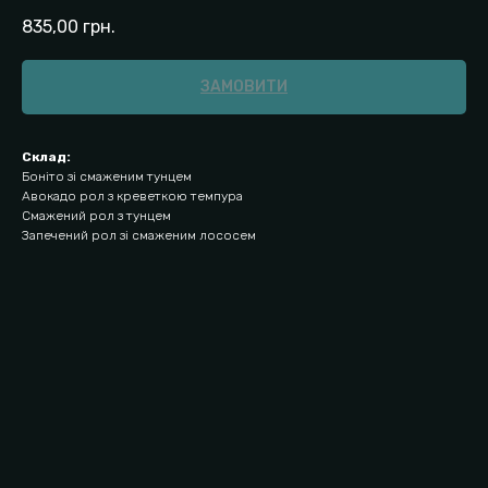
835,00
грн.
ЗАМОВИТИ
Склад:
Боніто зі смаженим тунцем
Авокадо рол з креветкою темпура
Смажений рол з тунцем
Запечений рол зі смаженим лососем