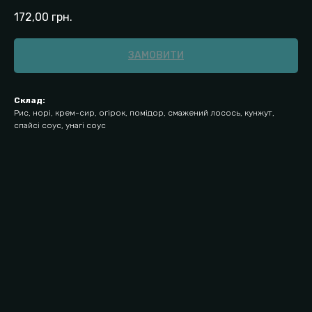
172,00
грн.
ЗАМОВИТИ
Склад:
Рис, норі, крем-сир, огірок, помідор, смажений лосось, кунжут,
спайсі соус, унагі соус