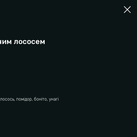
ним лососем
лосось, помідор, боніто, унагі