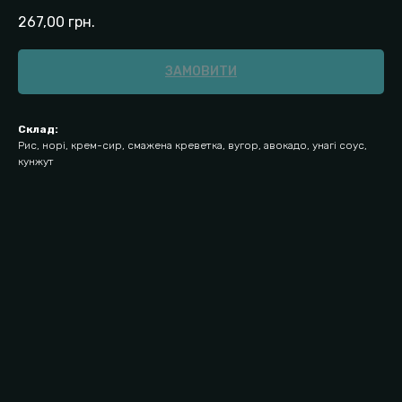
267,00
грн.
ЗАМОВИТИ
Склад:
Рис, норі, крем-сир, смажена креветка, вугор, авокадо, унагі соус,
кунжут