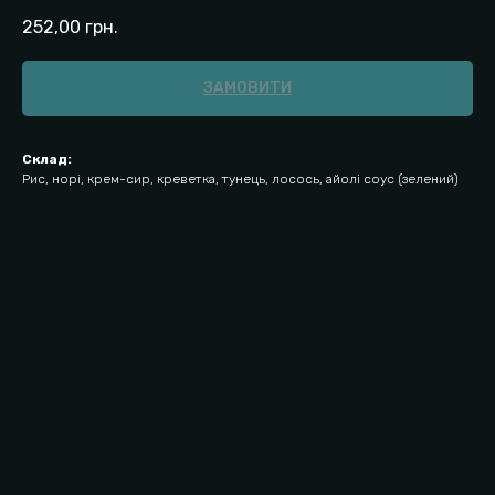
252,00
грн.
ЗАМОВИТИ
Склад:
Рис, норі, крем-сир, креветка, тунець, лосось, айолі соус (зелений)