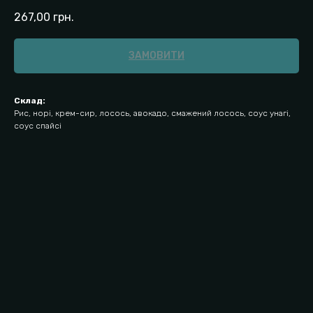
267,00
грн.
ЗАМОВИТИ
Склад:
Рис, норі, крем-сир, лосось, авокадо, смажений лосось, соус унагі,
соус спайсі